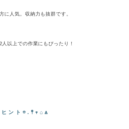
方に人気。収納力も抜群です。
2人以上での作業にもぴったり！
𖡼.𖤣𖥧⌂ꙙ